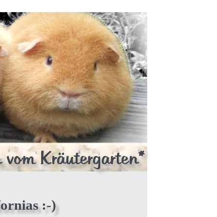
 vom Kräutergarten*
ornias :-)