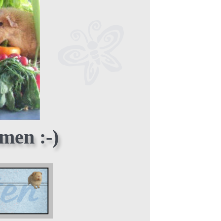
men :-)